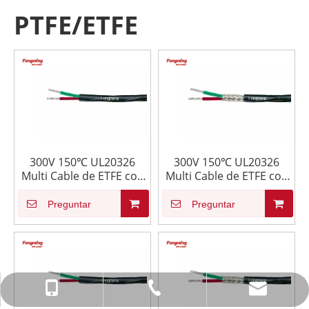
PTFE/ETFE
300V 150℃ UL20326
300V 150℃ UL20326
Multi Cable de ETFE con
Multi Cable de ETFE con
Cubierta de ETFE
Cubierta y Brindaje
Preguntar
Preguntar
info@fmcable.com
+86-514-88784080
+86-15152726626