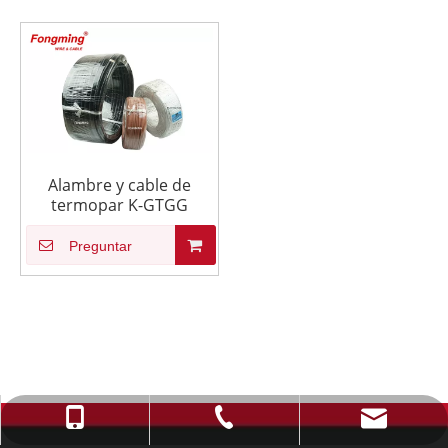
Alambre y cable de
termopar K-GTGG
Preguntar
info@fmcable.com
+86-514-88784080
+86-15152726626