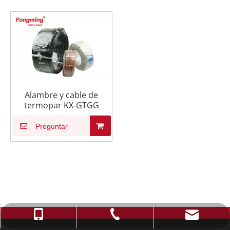
Alambre y cable de
termopar KX-GTGG
Preguntar
info@fmcable.com
+86-514-88784080
+86-15152726626