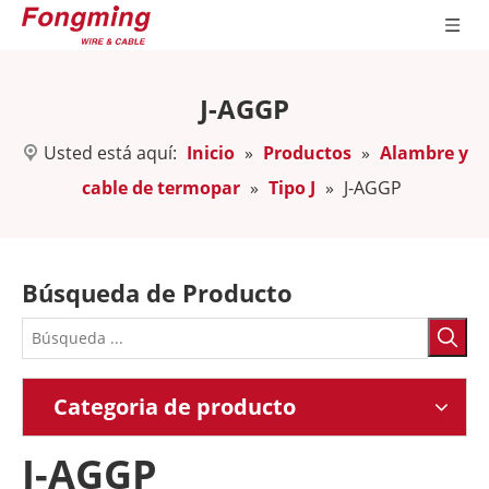
J-AGGP
Usted está aquí:
Inicio
»
Productos
»
Alambre y
cable de termopar
»
Tipo J
»
J-AGGP
Búsqueda de Producto
Categoria de producto
J-AGGP