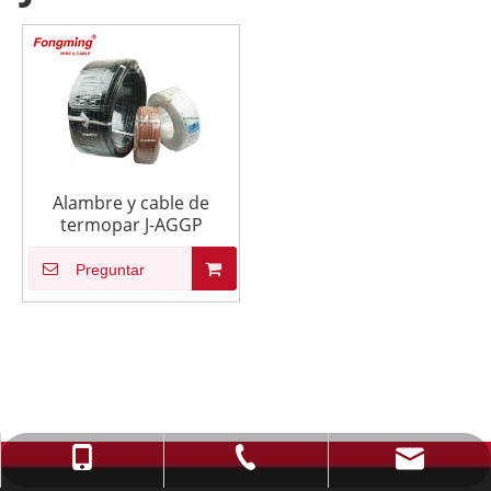
Alambre y cable de
termopar J-AGGP
Preguntar
info@fmcable.com
+86-514-88784080
+86-15152726626