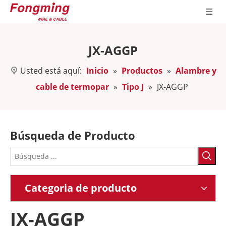
JX-AGGP
Usted está aquí:
Inicio
»
Productos
»
Alambre y
cable de termopar
»
Tipo J
»
JX-AGGP
Búsqueda de Producto
Categoria de producto
JX-AGGP