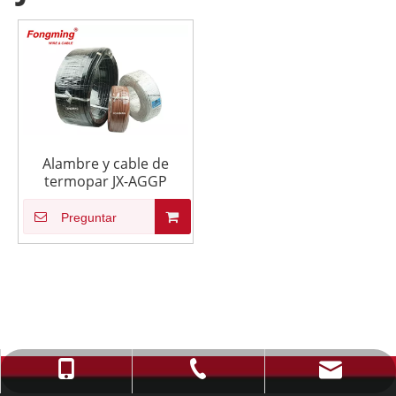
Alambre y cable de
termopar JX-AGGP
Preguntar
info@fmcable.com
+86-514-88784080
+86-15152726626