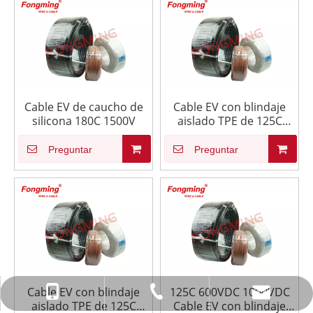
Cable EV de caucho de
Cable EV con blindaje
silicona 180C 1500V
aislado TPE de 125C
600V 1000V
Preguntar
Preguntar
Cable EV con blindaje
125C 600VDC 1000VDC
info@fmcable.com
+86-514-88784080
+86-15152726626
aislado TPE de 125C
Cable EV con blindaje