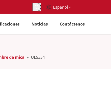
Español
ificaciones
Noticias
Contáctenos
mbre de mica
»
UL5334