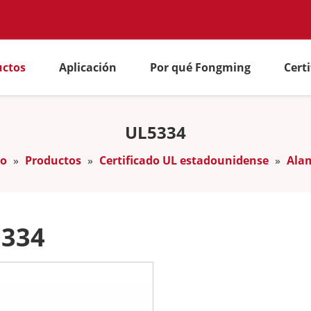
uctos
Aplicación
Por qué Fongming
Cert
UL5334
io
»
Productos
»
Certificado UL estadounidense
»
Ala
334