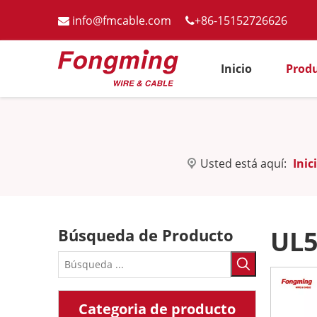
info@fmcable.com
+86-15152726626


Inicio
Prod
Usted está aquí:
Inic
Búsqueda de Producto
UL5
Categoria de producto