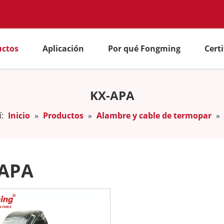
uctos
Aplicación
Por qué Fongming
Cert
KX-APA
:
Inicio
»
Productos
»
Alambre y cable de termopar
»
-APA