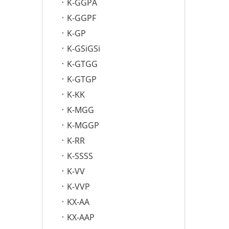
K-GGPA
K-GGPF
K-GP
K-GSiGSi
K-GTGG
K-GTGP
K-KK
K-MGG
K-MGGP
K-RR
K-SSSS
K-VV
K-VVP
KX-AA
KX-AAP