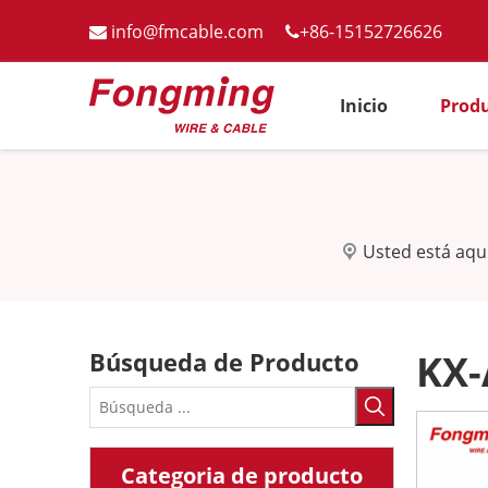
info@fmcable.com
+86-15152726626


Inicio
Prod
Usted está aquí
Búsqueda de Producto
KX
Categoria de producto