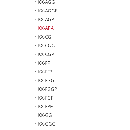
KX-AGG
KX-AGGP
KX-AGP
KX-APA
KX-CG
KX-CGG
KX-CGP
KX-FF
KX-FFP
KX-FGG
KX-FGGP
KX-FGP
KX-FPF
KX-GG
KX-GGG