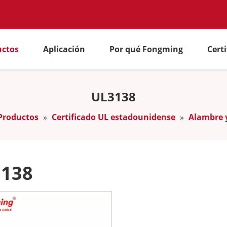
uctos
Aplicación
Por qué Fongming
Cert
UL3138
Productos
»
Certificado UL estadounidense
»
Alambre y
138