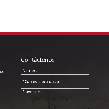
Contáctenos
nse
a