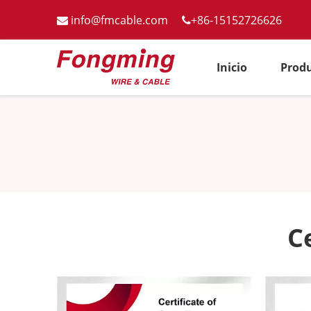
info@fmcable.com
+86-15152726626


Inicio
Prod
C