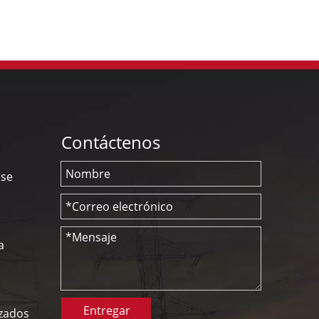
Contáctenos
nse
a
Entregar
izados