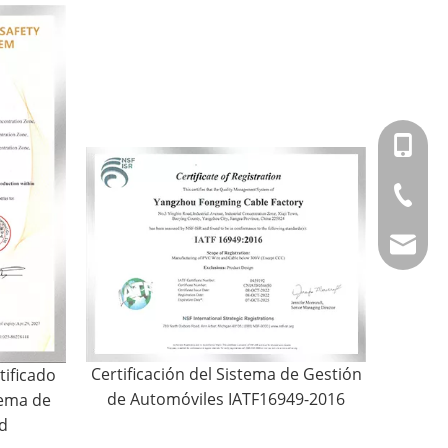
+86-151
+86-514
info@fm
Certificación del Sistema de Gestión
tificado
de Automóviles IATF16949-2016
tema de
d