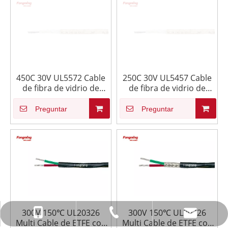
450C 30V UL5572 Cable
250C 30V UL5457 Cable
de fibra de vidrio de
de fibra de vidrio de
mica
mica
Preguntar
Preguntar
300V 150℃ UL20326
300V 150℃ UL20326
info@fmcable.com
+86-514-88784080
+86-15152726626
Multi Cable de ETFE con
Multi Cable de ETFE con