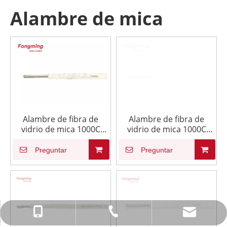
Alambre de mica
Alambre de fibra de
Alambre de fibra de
vidrio de mica 1000C
vidrio de mica 1000C
600V
300V
Preguntar
Preguntar
info@fmcable.com
+86-514-88784080
+86-15152726626