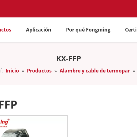
uctos
Aplicación
Por qué Fongming
Cert
KX-FFP
í:
Inicio
»
Productos
»
Alambre y cable de termopar
»
FFP