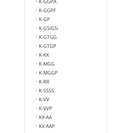
K-GGPA
K-GGPF
K-GP
K-GSiGSi
K-GTGG
K-GTGP
K-KK
K-MGG
K-MGGP
K-RR
K-SSSS
K-VV
K-VVP
KX-AA
KX-AAP