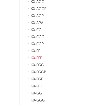
KX-AGG
KX-AGGP
KX-AGP
KX-APA
KX-CG
KX-CGG
KX-CGP
KX-FF
KX-FFP
KX-FGG
KX-FGGP
KX-FGP
KX-FPF
KX-GG
KX-GGG