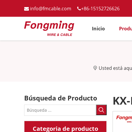
info@fmcable.com
+86-15152726626


Inicio
Prod
Usted está aqu
Búsqueda de Producto
KX-
Categoria de producto