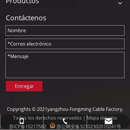
Productos
Contáctenos
Entregar
Copyrights © 2021yangzhou Fongming Cable Factory.
Todos los derechos reservados |
Mapa del sitio
info@fmcable.com
+86-514-88784080
+86-15152726626
苏ICP备10217582
苏公网安备32102302010241号