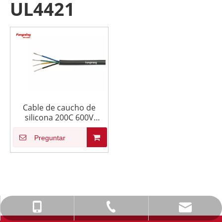
UL4421
Cable de caucho de
silicona 200C 600V
UL4421
Preguntar
info@fmcable.com
+86-514-88784080
+86-15152726626