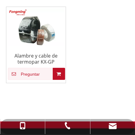
Alambre y cable de
termopar KX-GP
Preguntar
info@fmcable.com
+86-514-88784080
+86-15152726626