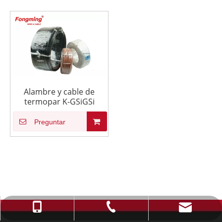
Alambre y cable de
termopar K-GSiGSi
Preguntar
info@fmcable.com
+86-514-88784080
+86-15152726626