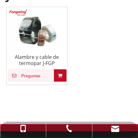
Alambre y cable de
termopar J-FGP
Preguntar
info@fmcable.com
+86-514-88784080
+86-15152726626