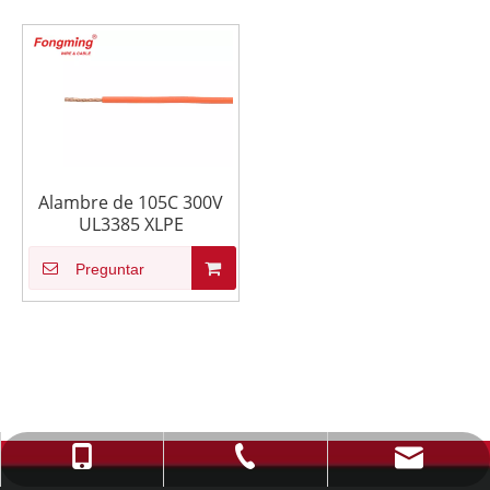
Alambre de 105C 300V
UL3385 XLPE
Preguntar
info@fmcable.com
+86-514-88784080
+86-15152726626