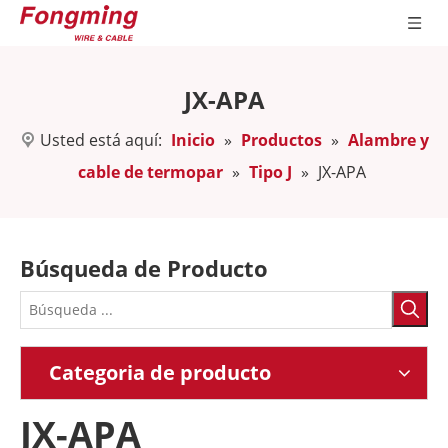
JX-APA
Usted está aquí:
Inicio
»
Productos
»
Alambre y
cable de termopar
»
Tipo J
»
JX-APA
Búsqueda de Producto
Categoria de producto
JX-APA