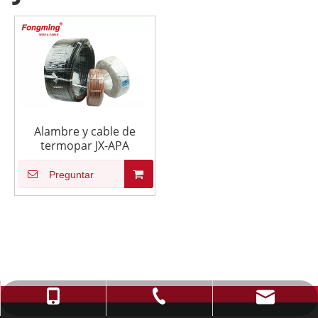
Alambre y cable de
termopar JX-APA
Preguntar
info@fmcable.com
+86-514-88784080
+86-15152726626