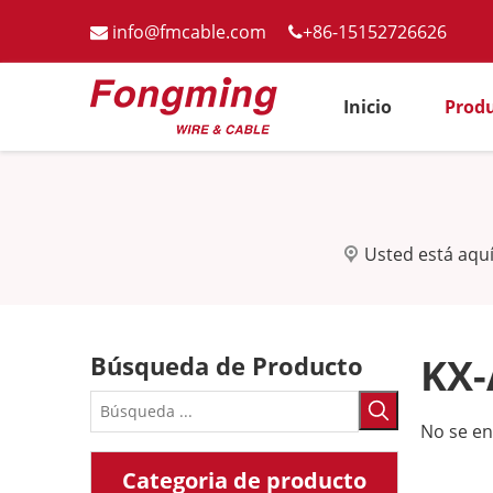
info@fmcable.com
+86-15152726626


Inicio
Prod
Usted está aquí
Búsqueda de Producto
KX
No se e
Categoria de producto