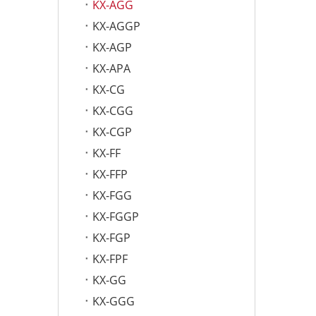
KX-AGG
KX-AGGP
KX-AGP
KX-APA
KX-CG
KX-CGG
KX-CGP
KX-FF
KX-FFP
KX-FGG
KX-FGGP
KX-FGP
KX-FPF
KX-GG
KX-GGG