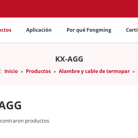
uctos
Aplicación
Por qué Fongming
Cert
KX-AGG
:
Inicio
»
Productos
»
Alambre y cable de termopar
»
-AGG
ncontraron productos