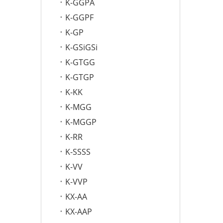
K-GGPA
K-GGPF
K-GP
K-GSiGSi
K-GTGG
K-GTGP
K-KK
K-MGG
K-MGGP
K-RR
K-SSSS
K-VV
K-VVP
KX-AA
KX-AAP