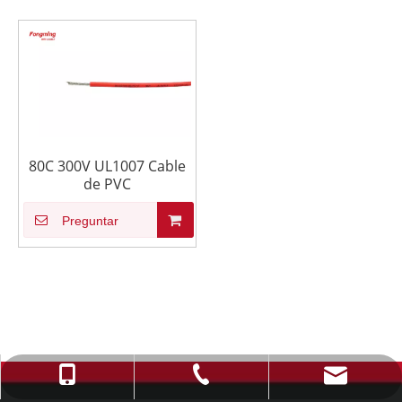
80C 300V UL1007 Cable
de PVC
Preguntar
info@fmcable.com
+86-514-88784080
+86-15152726626