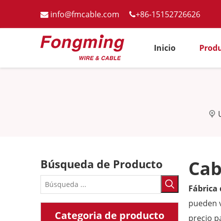
info@fmcable.com
+86-15152726626


Inicio
Prod
Búsqueda de Producto
Cab
Fábrica
pueden 
Categoria de producto
precio p