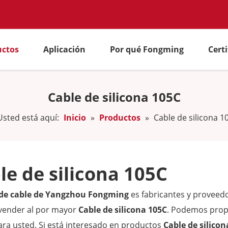
uctos
Aplicación
Por qué Fongming
Cert
Cable de silicona 105C
Usted está aquí:
Inicio
»
Productos
»
Cable de silicona 1
le de silicona 105C
 de cable de Yangzhou Fongming
es fabricantes y proveed
vender al por mayor
Cable de silicona 105C
. Podemos propo
ara usted. Si está interesado en productos
Cable de silicon