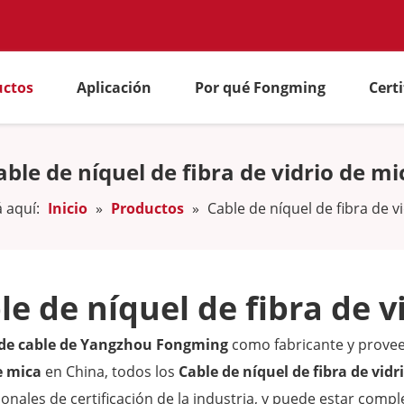
uctos
Aplicación
Por qué Fongming
Cert
able de níquel de fibra de vidrio de mi
 aquí:
Inicio
»
Productos
»
Cable de níquel de fibra de v
le de níquel de fibra de v
 de cable de Yangzhou Fongming
como fabricante y provee
e mica
en China, todos los
Cable de níquel de fibra de vidr
ionales de certificación de la industria, y puede estar comp