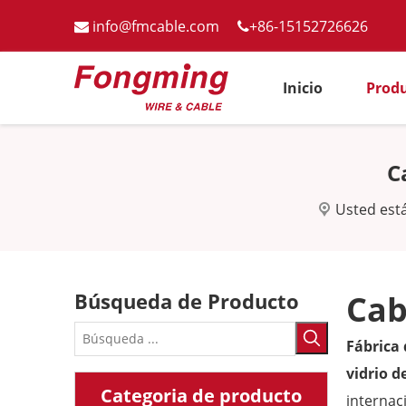
info@fmcable.com
+86-15152726626


Inicio
Prod
C
Usted está
Búsqueda de Producto
Cab
Fábrica
vidrio d
Categoria de producto
internac