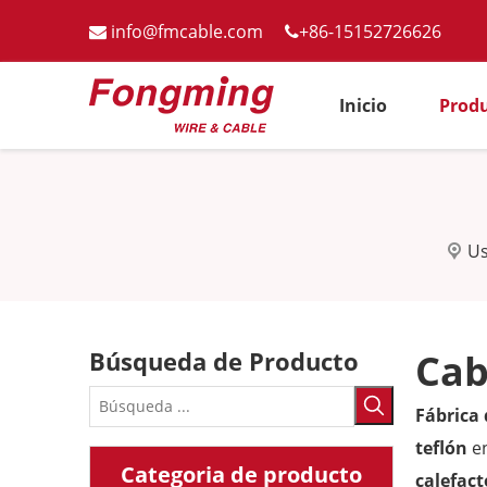
info@fmcable.com
+86-15152726626


Inicio
Prod
Us
Búsqueda de Producto
Cab
Fábrica
teflón
en
Categoria de producto
calefact