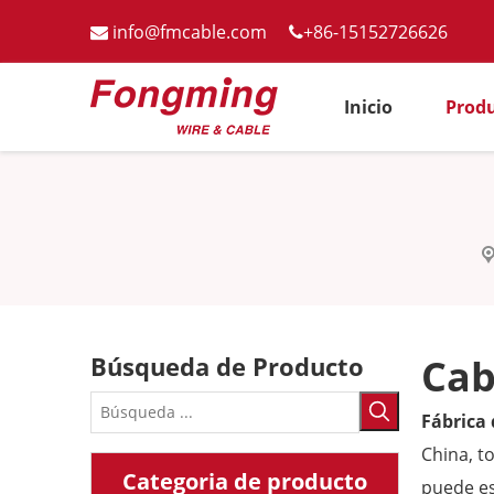
info@fmcable.com
+86-15152726626


Inicio
Prod
Búsqueda de Producto
Cab
Fábrica
China, t
Categoria de producto
puede es