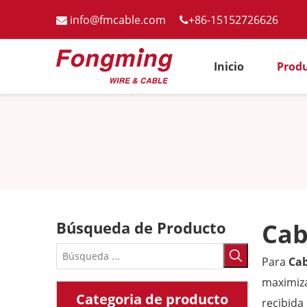
info@fmcable.com
+86-15152726626


Inicio
Prod
Búsqueda de Producto
Cab
Para
Cab
maximiza
Categoria de producto
recibida