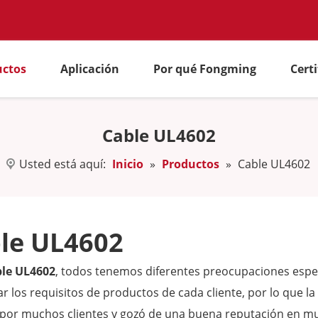
uctos
Aplicación
Por qué Fongming
Cert
Cable UL4602
Usted está aquí:
Inicio
»
Productos
»
Cable UL4602
le UL4602
le UL4602
, todos tenemos diferentes preocupaciones espec
r los requisitos de productos de cada cliente, por lo que l
 por muchos clientes y gozó de una buena reputación en m