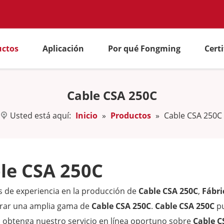
uctos
Aplicación
Por qué Fongming
Cert
Cable CSA 250C
Usted está aquí:
Inicio
»
Productos
»
Cable CSA 250C
le CSA 250C
 de experiencia en la producción de
Cable CSA 250C
,
Fábri
trar una amplia gama de
Cable CSA 250C
.
Cable CSA 250C
pu
, obtenga nuestro servicio en línea oportuno sobre
Cable C