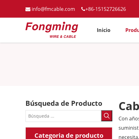
info@fmcable.com
+86-15152726626


Inicio
Prod
Búsqueda de Producto
Cab
Con años
suminis
Categoria de producto
necesita