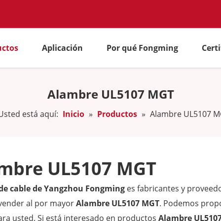
uctos
Aplicación
Por qué Fongming
Cert
Alambre UL5107 MGT
Usted está aquí:
Inicio
»
Productos
»
Alambre UL5107 
mbre UL5107 MGT
 de cable de Yangzhou Fongming
es fabricantes y proveed
vender al por mayor
Alambre UL5107 MGT
. Podemos propo
ara usted. Si está interesado en productos
Alambre UL510