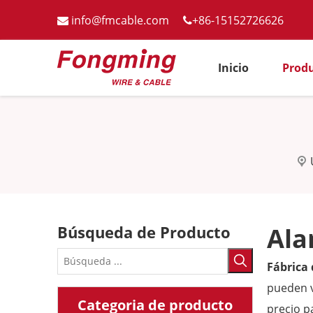
info@fmcable.com
+86-15152726626


Inicio
Prod
Búsqueda de Producto
Ala
Fábrica
pueden 
Categoria de producto
precio p