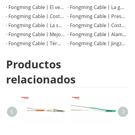
Fongming Cable丨El versátil cable resistente al calor TGGT: una solución confiable para aplicaciones de alta temperatura
Fongming Cable丨La guía definitiva sobre cables resistentes al calor para aplicaciones industriales
Fongming Cable丨Costumbres tradicionales de salud: conservación de alimentos y salud en la temporada de calor menor
Fongming Cable丨Preservación de la salud durante el solsticio de verano: sigue las tres estaciones y disfruta de una vida saludable
Fongming Cable丨La superioridad del cable de conexión de PTFE en aplicaciones electrónicas de alta temperatura
Fongming Cable丨Costumbres tradicionales durante la temporada de Granos en Espiga
Fongming Cable丨Mejora del rendimiento con alambre de PTFE de alta temperatura
Fongming Cable丨Alambre de mica resistente a altas temperaturas, calidad confiable, resistente a temperaturas de hasta 500 grados.
Fongming Cable丨Términos solares completos sobre granos y sabiduría agrícola
Fongming Cable丨Jingzhe: La tierra está rejuvenecida y llena de vitalidad
Productos
relacionados