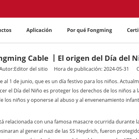
uctos
Aplicación
Por qué Fongming
Cert
ngming Cable 丨El origen del Día del N
tor:Editor del sitio Hora de publicación: 2024-05-31 O
re al 1 de junio, que es un día festivo para los niños. Act
cer el Día del Niño es proteger los derechos de los niños a l
e los niños y oponerse al abuso y al envenenamiento infanti
está relacionada con una famosa masacre ocurrida durante l
inaran al general nazi de las SS Heydrich, fueron protegidos