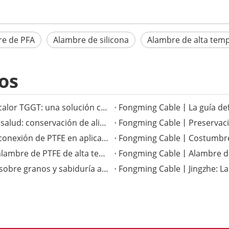
e de PFA
Alambre de silicona
Alambre de alta tem
os
Fongming Cable丨El versátil cable resistente al calor TGGT: una solución confiable para aplicaciones de alta temperatura
Fongming Cable丨Costumbres tradicionales de salud: conservación de alimentos y salud en la temporada de calor menor
Fongming Cable丨La superioridad del cable de conexión de PTFE en aplicaciones electrónicas de alta temperatura
Fongming Cable丨Mejora del rendimiento con alambre de PTFE de alta temperatura
Fongming Cable丨Términos solares completos sobre granos y sabiduría agrícola
Fongming Cable丨Jingzhe: La t