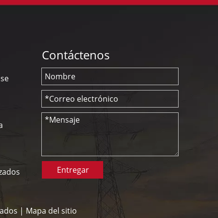
Contáctenos
nse
a
Entregar
izados
vados |
Mapa del sitio