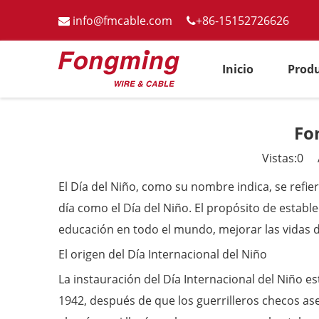
info@fmcable.com
+86-15152726626


Inicio
Prod
Fo
Vistas:
0
Au
El Día del Niño, como su nombre indica, se refie
día como el Día del Niño. El propósito de estable
educación en todo el mundo, mejorar las vidas d
El origen del Día Internacional del Niño
La instauración del Día Internacional del Niño 
1942, después de que los guerrilleros checos ases