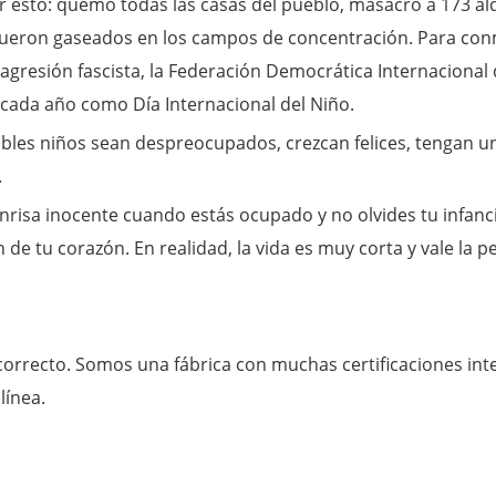
r esto: quemó todas las casas del pueblo, masacró a 173 a
ueron gaseados en los campos de concentración. Para conm
agresión fascista, la Federación Democrática Internacional
 cada año como Día Internacional del Niño.
ables niños sean despreocupados, crezcan felices, tengan un 
.
onrisa inocente cuando estás ocupado y no olvides tu infan
ón de tu corazón. En realidad, la vida es muy corta y vale la
 correcto. Somos una fábrica con muchas certificaciones in
línea.