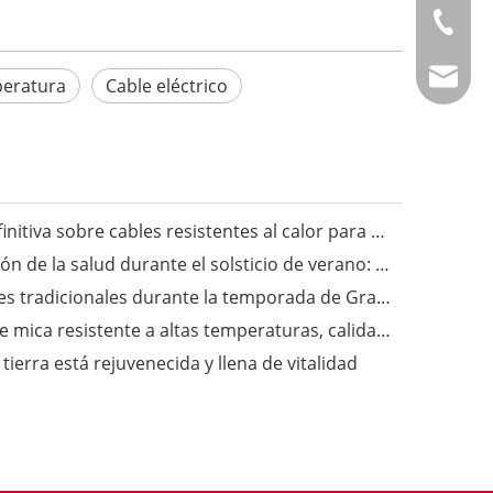
+86-514
info@fm
peratura
Cable eléctrico
Fongming Cable丨La guía definitiva sobre cables resistentes al calor para aplicaciones industriales
Fongming Cable丨Preservación de la salud durante el solsticio de verano: sigue las tres estaciones y disfruta de una vida saludable
Fongming Cable丨Costumbres tradicionales durante la temporada de Granos en Espiga
Fongming Cable丨Alambre de mica resistente a altas temperaturas, calidad confiable, resistente a temperaturas de hasta 500 grados.
ierra está rejuvenecida y llena de vitalidad