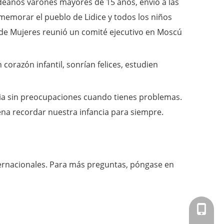
ldeanos varones mayores de 15 años, envió a las
emorar el pueblo de Lidice y todos los niños
 de Mujeres reunió un comité ejecutivo en Moscú
corazón infantil, sonrían felices, estudien
cia sin preocupaciones cuando tienes problemas.
 pena recordar nuestra infancia para siempre.
ternacionales. Para más preguntas, póngase en
+86-151