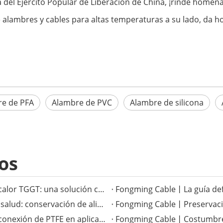
 del Ejército Popular de Liberación de China, ¡rinde homenaje
alambres y cables para altas temperaturas a su lado, da h
e de PFA
Alambre de PVC
Alambre de silicona
os
Fongming Cable丨El versátil cable resistente al calor TGGT: una solución confiable para aplicaciones de alta temperatura
Fongming Cable丨Costumbres tradicionales de salud: conservación de alimentos y salud en la temporada de calor menor
Fongming Cable丨La superioridad del cable de conexión de PTFE en aplicaciones electrónicas de alta temperatura