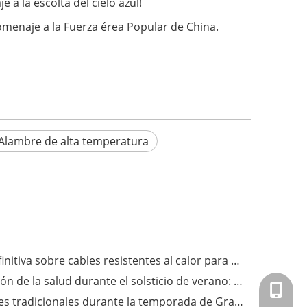
 a la escolta del cielo azul!
omenaje a la Fuerza érea Popular de China.
Alambre de alta temperatura
Fongming Cable丨La guía definitiva sobre cables resistentes al calor para aplicaciones industriales
Fongming Cable丨Preservación de la salud durante el solsticio de verano: sigue las tres estaciones y disfruta de una vida saludable
+86-151
Fongming Cable丨Costumbres tradicionales durante la temporada de Granos en Espiga