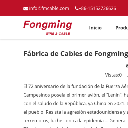
info@fmcable.com
+86-15152726626


Inicio
Prod
Fábrica de Cables de Fongming 
Vistas:
0
Au
El 72 aniversario de la fundación de la Fuerza A
Campesinos poseía el primer avión, el "Lenin", h
con el saludo de la República, ya China en 2021. 
el pueblo! Resista la agresión estadounidense y a
terremotos, luche contra la epidemia ... Generac