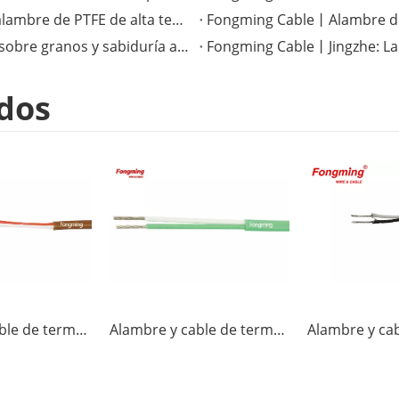
Fongming Cable丨Mejora del rendimiento con alambre de PTFE de alta temperatura
Fongming Cable丨Términos solares completos sobre granos y sabiduría agrícola
Fongming Cable丨Jingzhe: La t
dos
Alambre y cable de termopar JX-FF
Alambre y cable de termopar K-FF