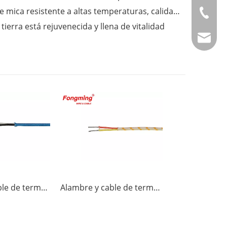
Fongming Cable丨Alambre de mica resistente a altas temperaturas, calidad confiable, resistente a temperaturas de hasta 500 grados.
+86-514
ierra está rejuvenecida y llena de vitalidad
info@fm
Alambre y cable de termopar J-GG
Alambre y cable de termopar K-GG