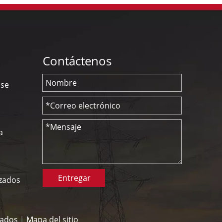
Contáctenos
nse
a
Entregar
izados
vados |
Mapa del sitio