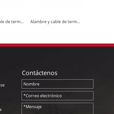
Alambre y cable de termopar J-GG
Alambre y cable de termopar K-GG
Contáctenos
nse
a