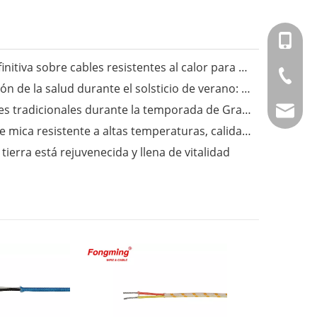
+86-151
Fongming Cable丨La guía definitiva sobre cables resistentes al calor para aplicaciones industriales
+86-514
Fongming Cable丨Preservación de la salud durante el solsticio de verano: sigue las tres estaciones y disfruta de una vida saludable
Fongming Cable丨Costumbres tradicionales durante la temporada de Granos en Espiga
info@fm
Fongming Cable丨Alambre de mica resistente a altas temperaturas, calidad confiable, resistente a temperaturas de hasta 500 grados.
ierra está rejuvenecida y llena de vitalidad