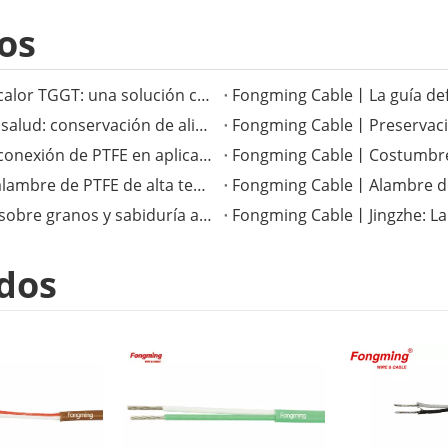
os
Fongming Cable丨El versátil cable resistente al calor TGGT: una solución confiable para aplicaciones de alta temperatura
Fongming Cable丨Costumbres tradicionales de salud: conservación de alimentos y salud en la temporada de calor menor
Fongming Cable丨La superioridad del cable de conexión de PTFE en aplicaciones electrónicas de alta temperatura
Fongming Cable丨Mejora del rendimiento con alambre de PTFE de alta temperatura
Fongming Cable丨Términos solares completos sobre granos y sabiduría agrícola
Fongming Cable丨Jingzhe: La t
dos