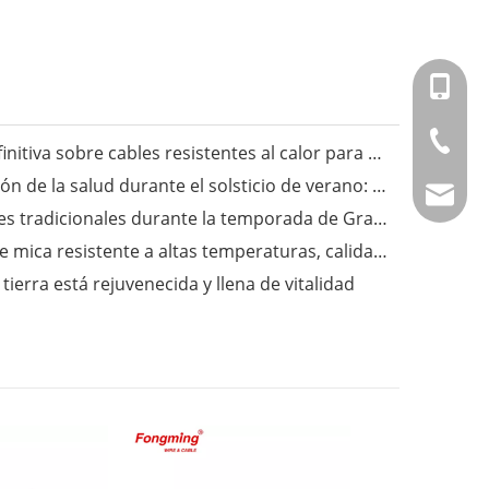
+86-151
+86-514
Fongming Cable丨La guía definitiva sobre cables resistentes al calor para aplicaciones industriales
Fongming Cable丨Preservación de la salud durante el solsticio de verano: sigue las tres estaciones y disfruta de una vida saludable
info@fm
Fongming Cable丨Costumbres tradicionales durante la temporada de Granos en Espiga
Fongming Cable丨Alambre de mica resistente a altas temperaturas, calidad confiable, resistente a temperaturas de hasta 500 grados.
ierra está rejuvenecida y llena de vitalidad