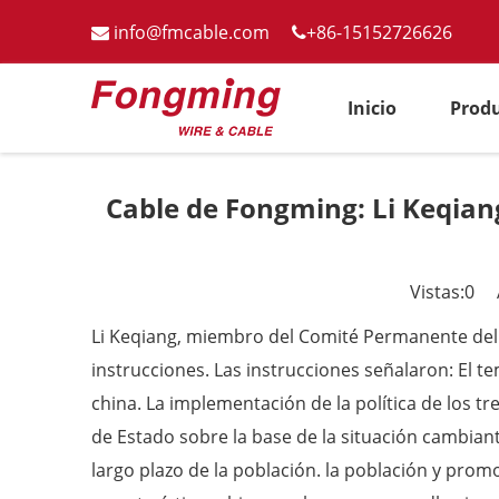
info@fmcable.com
+86-15152726626


Inicio
Prod
Cable de Fongming: Li Keqiang
Vistas:
0
Au
Li Keqiang, miembro del Comité Permanente del B
instrucciones. Las instrucciones señalaron: El t
china. La implementación de la política de los t
de Estado sobre la base de la situación cambiant
largo plazo de la población. la población y prom