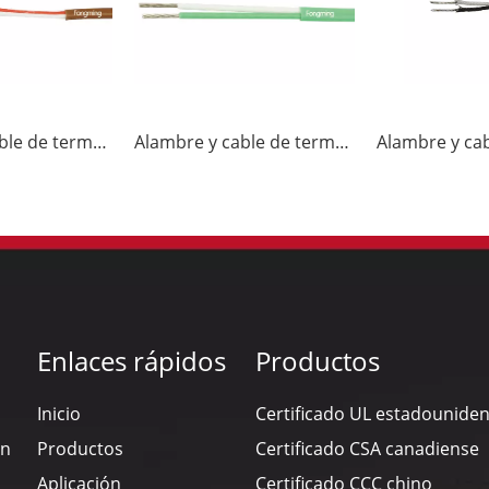
Alambre y cable de termopar JX-FF
Alambre y cable de termopar K-FF
Enlaces rápidos
Productos
Inicio
Certificado UL estadounide
en
Productos
Certificado CSA canadiense
Aplicación
Certificado CCC chino