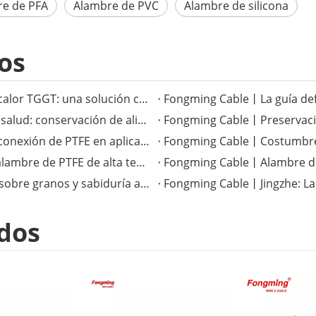
e de PFA
Alambre de PVC
Alambre de silicona
os
Fongming Cable丨El versátil cable resistente al calor TGGT: una solución confiable para aplicaciones de alta temperatura
Fongming Cable丨Costumbres tradicionales de salud: conservación de alimentos y salud en la temporada de calor menor
Fongming Cable丨La superioridad del cable de conexión de PTFE en aplicaciones electrónicas de alta temperatura
Fongming Cable丨Mejora del rendimiento con alambre de PTFE de alta temperatura
Fongming Cable丨Términos solares completos sobre granos y sabiduría agrícola
Fongming Cable丨Jingzhe: La t
dos