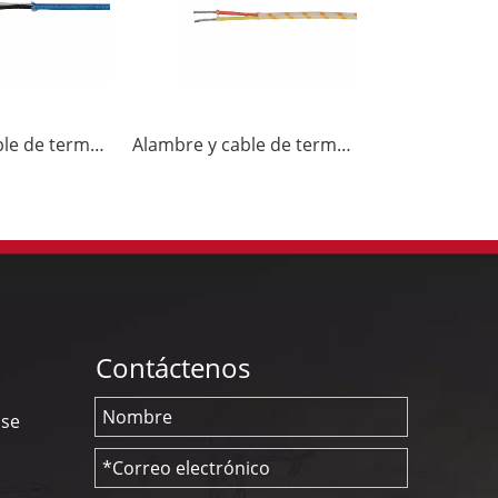
Alambre y cable de termopar J-GG
Alambre y cable de termopar K-GG
Contáctenos
nse