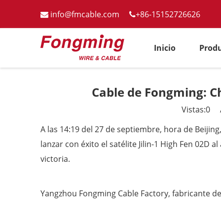
info@fmcable.com
+86-15152726626


Inicio
Prod
Cable de Fongming: Chi
Vistas:
0
Au
A las 14:19 del 27 de septiembre, hora de Beijin
lanzar con éxito el satélite Jilin-1 High Fen 02D 
victoria.
Yangzhou Fongming Cable Factory, fabricante de 