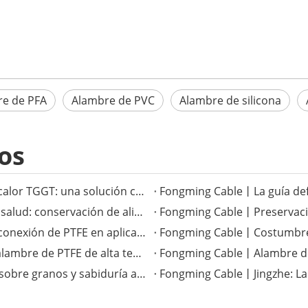
e de PFA
Alambre de PVC
Alambre de silicona
os
Fongming Cable丨El versátil cable resistente al calor TGGT: una solución confiable para aplicaciones de alta temperatura
Fongming Cable丨Costumbres tradicionales de salud: conservación de alimentos y salud en la temporada de calor menor
Fongming Cable丨La superioridad del cable de conexión de PTFE en aplicaciones electrónicas de alta temperatura
Fongming Cable丨Mejora del rendimiento con alambre de PTFE de alta temperatura
Fongming Cable丨Términos solares completos sobre granos y sabiduría agrícola
Fongming Cable丨Jingzhe: La t