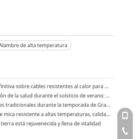
Alambre de alta temperatura
Fongming Cable丨La guía definitiva sobre cables resistentes al calor para aplicaciones industriales
Fongming Cable丨Preservación de la salud durante el solsticio de verano: sigue las tres estaciones y disfruta de una vida saludable
Fongming Cable丨Costumbres tradicionales durante la temporada de Granos en Espiga
Fongming Cable丨Alambre de mica resistente a altas temperaturas, calidad confiable, resistente a temperaturas de hasta 500 grados.
+86-151
ierra está rejuvenecida y llena de vitalidad
+86-514