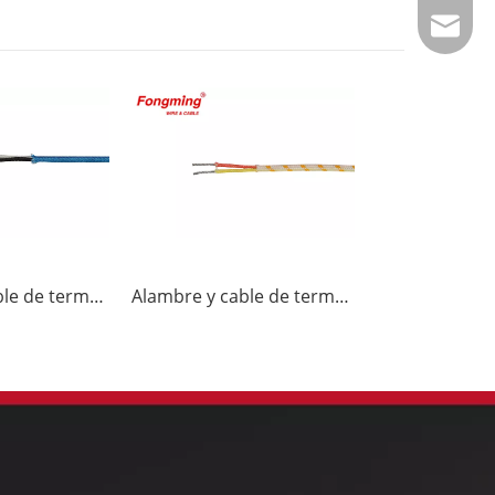
info@fm
Alambre y cable de termopar J-GG
Alambre y cable de termopar K-GG