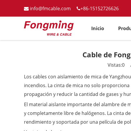
info@fmcable.com
+86-15152726626


Inicio
Prod
Cable de Fong
Vistas:
0
Au
Los cables con aislamiento de mica de Yangzhou
incendios. La cinta de mica no solo proporciona 
propagación y reducir la cantidad de gases y hu
El material aislante importante del alambre de m
y completamente libre de halógenos. La cinta de 
rendimiento y soportada por una película de poli