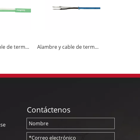
Alambre y cable de termopar K-FF
Alambre y cable de termopar J-GG
Contáctenos
nse