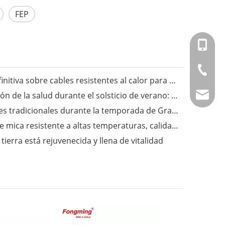
FEP
+86-151
+86-514
Fongming Cable丨La guía definitiva sobre cables resistentes al calor para aplicaciones industriales
Fongming Cable丨Preservación de la salud durante el solsticio de verano: sigue las tres estaciones y disfruta de una vida saludable
info@fm
Fongming Cable丨Costumbres tradicionales durante la temporada de Granos en Espiga
Fongming Cable丨Alambre de mica resistente a altas temperaturas, calidad confiable, resistente a temperaturas de hasta 500 grados.
ierra está rejuvenecida y llena de vitalidad