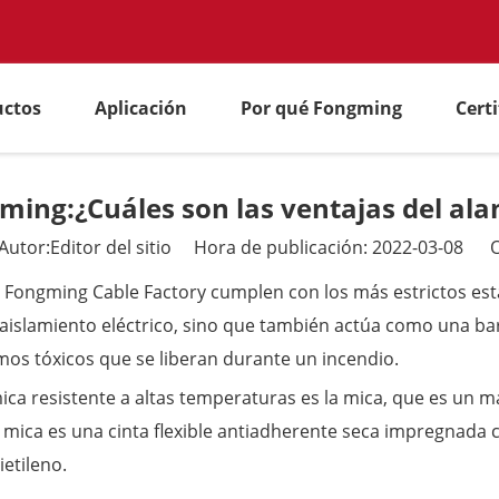
uctos
Aplicación
Por qué Fongming
Cert
ming:¿Cuáles son las ventajas del al
tor:Editor del sitio Hora de publicación: 2022-03-08 O
 Fongming Cable Factory cumplen con los más estrictos est
aislamiento eléctrico, sino que también actúa como una bar
mos tóxicos que se liberan durante un incendio.
ica resistente a altas temperaturas es la mica, que es un m
mica es una cinta flexible antiadherente seca impregnada con
etileno.