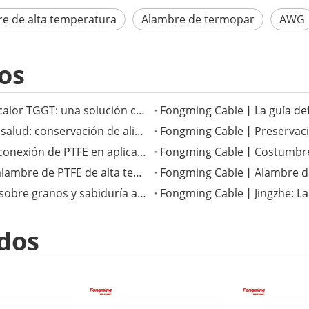
e de alta temperatura
Alambre de termopar
AWG
os
Fongming Cable丨El versátil cable resistente al calor TGGT: una solución confiable para aplicaciones de alta temperatura
Fongming Cable丨Costumbres tradicionales de salud: conservación de alimentos y salud en la temporada de calor menor
Fongming Cable丨La superioridad del cable de conexión de PTFE en aplicaciones electrónicas de alta temperatura
Fongming Cable丨Mejora del rendimiento con alambre de PTFE de alta temperatura
Fongming Cable丨Términos solares completos sobre granos y sabiduría agrícola
Fongming Cable丨Jingzhe: La t
dos