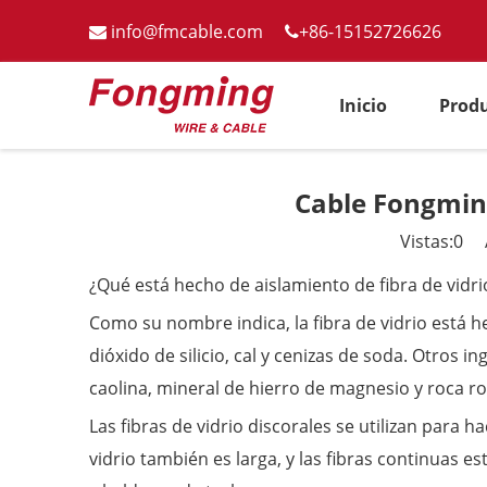
info@fmcable.com
+86-15152726626


Inicio
Prod
Cable Fongming
Vistas:
0
Au
¿Qué está hecho de aislamiento de fibra de vidri
Como su nombre indica, la fibra de vidrio está he
dióxido de silicio, cal y cenizas de soda. Otros i
caolina, mineral de hierro de magnesio y roca r
Las fibras de vidrio discorales se utilizan para h
vidrio también es larga, y las fibras continuas 