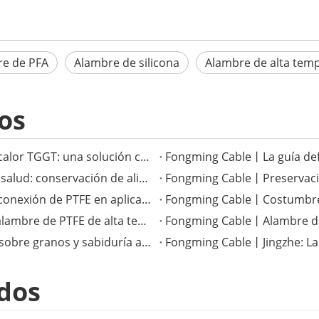
e de PFA
Alambre de silicona
Alambre de alta tem
os
Fongming Cable丨El versátil cable resistente al calor TGGT: una solución confiable para aplicaciones de alta temperatura
Fongming Cable丨Costumbres tradicionales de salud: conservación de alimentos y salud en la temporada de calor menor
Fongming Cable丨La superioridad del cable de conexión de PTFE en aplicaciones electrónicas de alta temperatura
Fongming Cable丨Mejora del rendimiento con alambre de PTFE de alta temperatura
Fongming Cable丨Términos solares completos sobre granos y sabiduría agrícola
Fongming Cable丨Jingzhe: La t
dos