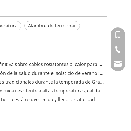
peratura
Alambre de termopar
+86-151
+86-514
Fongming Cable丨La guía definitiva sobre cables resistentes al calor para aplicaciones industriales
info@fm
Fongming Cable丨Preservación de la salud durante el solsticio de verano: sigue las tres estaciones y disfruta de una vida saludable
Fongming Cable丨Costumbres tradicionales durante la temporada de Granos en Espiga
Fongming Cable丨Alambre de mica resistente a altas temperaturas, calidad confiable, resistente a temperaturas de hasta 500 grados.
ierra está rejuvenecida y llena de vitalidad