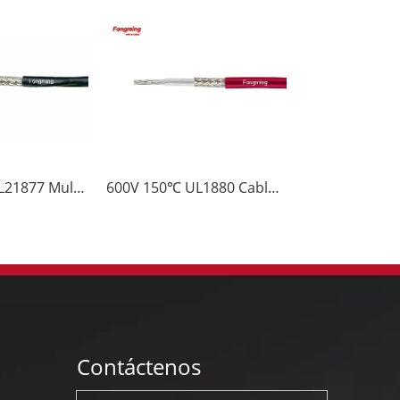
300V 105℃ UL21877 Multi Cable de ETFE con Cubierta y Brindaje
600V 150℃ UL1880 Cable de ETFE con Brindaje
Contáctenos