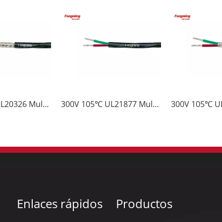
300V 150℃ UL20326 Multi Cable de ETFE con Cubierta y Brindaje
300V 105℃ UL21877 Multi Cable de ETFE con Cubierta de PVC
Enlaces rápidos
Productos