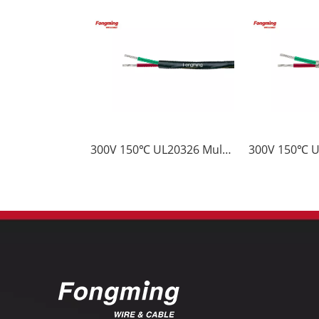
300V 150℃ UL20326 Multi Cable de ETFE con Cubierta de ETFE