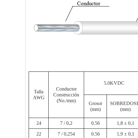
5.0KVDC
Conductor
Talla
Construcción
AWG
(No./mm)
Grosor
SOBREDOSI
(mm)
(mm)
24
7 / 0,2
0.56
1,8 ± 0,1
22
7 / 0,254
0.56
1,9 ± 0,1