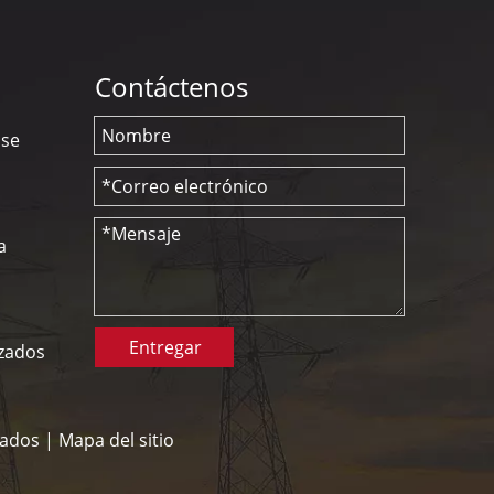
Contáctenos
nse
a
Entregar
izados
vados |
Mapa del sitio