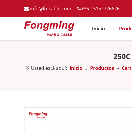
info@fmcable.com
+86-15152726626


Inicio
Prod
250C
Usted está aquí:
Inicio
»
Productos
»
Cert