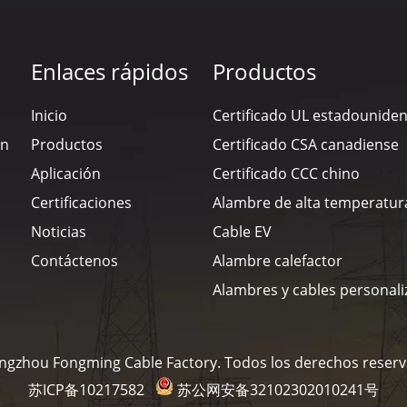
Enlaces rápidos
Productos
Inicio
Certificado UL estadounide
en
Productos
Certificado CSA canadiense
Aplicación
Certificado CCC chino
Certificaciones
Alambre de alta temperatur
Noticias
Cable EV
Contáctenos
Alambre calefactor
Alambres y cables personal
ngzhou Fongming Cable Factory. Todos los derechos reser
苏ICP备10217582
苏公网安备32102302010241号