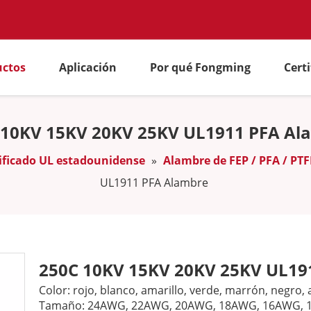
uctos
Aplicación
Por qué Fongming
Cert
 10KV 15KV 20KV 25KV UL1911 PFA Al
ificado UL estadounidense
»
Alambre de FEP / PFA / PT
UL1911 PFA Alambre
250C 10KV 15KV 20KV 25KV UL19
Color: rojo, blanco, amarillo, verde, marrón, negro, a
Tamaño: 24AWG, 22AWG, 20AWG, 18AWG, 16AWG,