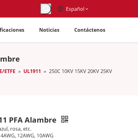
Español
ificaciones
Noticias
Contáctenos
ambre
FE/ETFE
»
UL1911
»
250C 10KV 15KV 20KV 25KV
11 PFA Alambre
zul, rosa, etc.
 14AWG, 12AWG, 10AWG