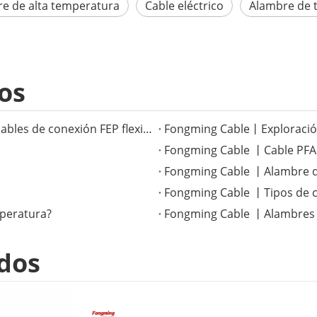
e de alta temperatura
Cable eléctrico
Alambre de 
os
Fongming Cable丨Mejora del rendimiento con cables de conexión FEP flexibles en entornos extremos
Fongming Cable 丨Cable PFA m
Fongming Cable 丨Alambre de
Fongming Cable 丨Tipos de c
peratura?
Fongming Cable 丨Alambres y
dos