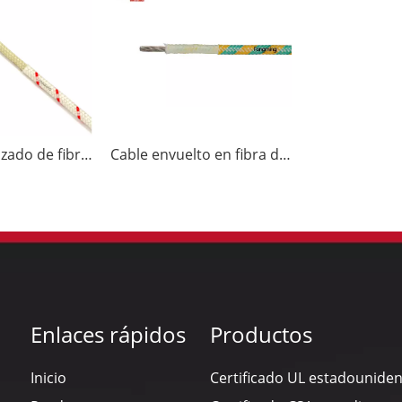
Alambre trenzado de fibra de vidrio 350C 300V
Cable envuelto en fibra de vidrio 350C 300V
Enlaces rápidos
Productos
Inicio
Certificado UL estadounide