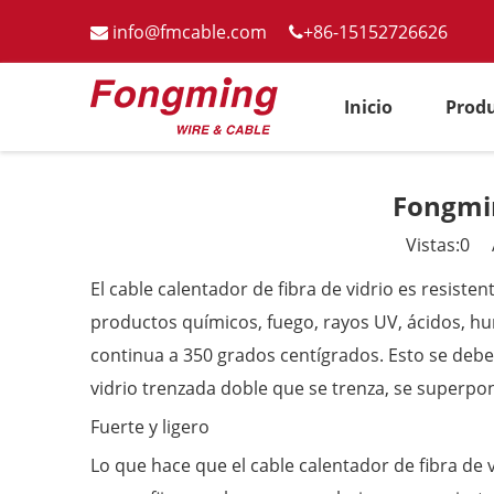
info@fmcable.com
+86-15152726626


Inicio
Prod
Fongmin
Vistas:
0
Au
El cable calentador de fibra de vidrio es resisten
productos químicos, fuego, rayos UV, ácidos, hum
continua a 350 grados centígrados. Esto se debe a
vidrio trenzada doble que se trenza, se superpon
Fuerte y ligero
Lo que hace que el cable calentador de fibra de v