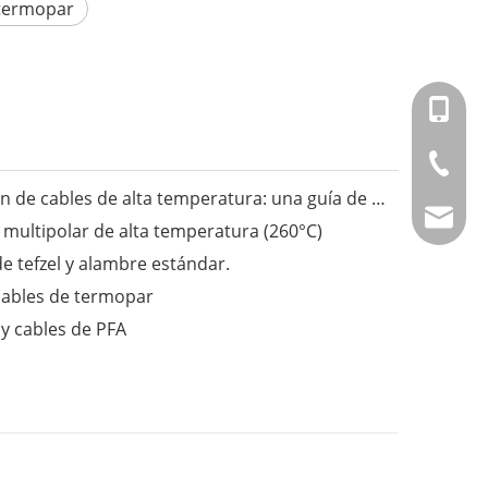
termopar
+86-151
+86-514
Fongming Cable丨Exploración de cables de alta temperatura: una guía de diferentes tipos para distintos rangos de temperatura
info@fm
ultipolar de alta temperatura (260°C)
 tefzel y alambre estándar.
ables de termopar
 cables de PFA