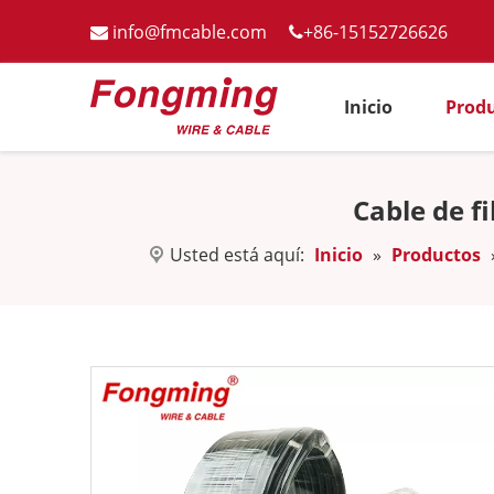
info@fmcable.com
+86-15152726626


Inicio
Prod
Cable de f
Usted está aquí:
Inicio
»
Productos