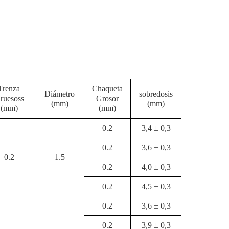
Trenza
Chaqueta
Diámetro
sobredosis
rueso
ss
Grosor
(mm)
(mm)
(mm)
(mm)
0.2
3,4 ± 0,3
0.2
3,6 ± 0,3
0.2
1.5
0.2
4,0 ± 0,3
0.2
4,5 ± 0,3
0.2
3,6 ± 0,3
0.2
3,9 ± 0,3