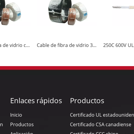
Cable de fibra de vidrio con cinta de PTFE 250C 300V TGGT03
Cable de fibra de vidrio 350C 600V GG03
Enlaces rápidos
Productos
Inicio
Certificado UL estadounide
en
Productos
Certificado CSA canadiense