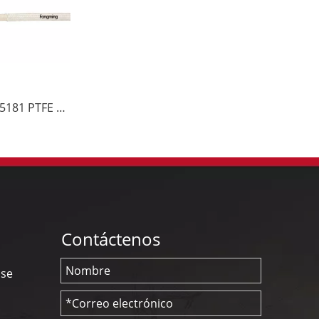
250C 600V UL5181 PTFE Cinta Alambre de fibra de vidrio
Contáctenos
nse