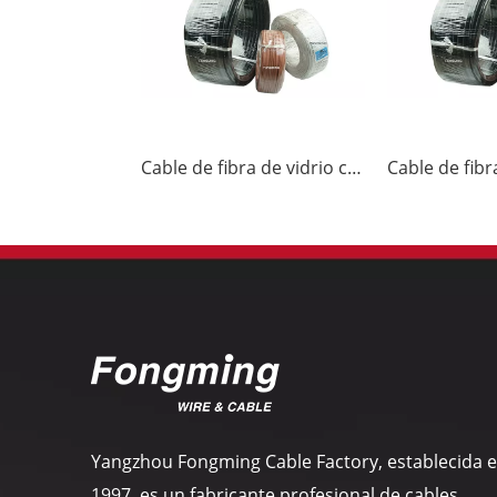
Cable de fibra de vidrio con cinta de PTFE 250C 600V TGGT03
Yangzhou Fongming Cable Factory, establecida 
1997, es un fabricante profesional de cables