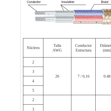
Talla
Conductor
Diámet
Núcleos
AWG
Estructura
(mm
2
3
26
7 / 0,16
0.48
4
5
2
3