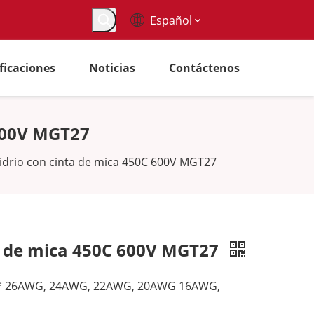
Español
ificaciones
Noticias
Contáctenos
 600V MGT27
vidrio con cinta de mica 450C 600V MGT27
ta de mica 450C 600V MGT27
eos * 26AWG, 24AWG, 22AWG, 20AWG 16AWG,