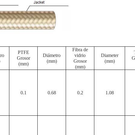
Fibra de
PTFE
ro
Diámetro
vidrio
D
iameter
Grosor
G
)
(mm)
Grosor
(mm
)
(mm)
(mm)
0.1
0.68
0.2
1.08