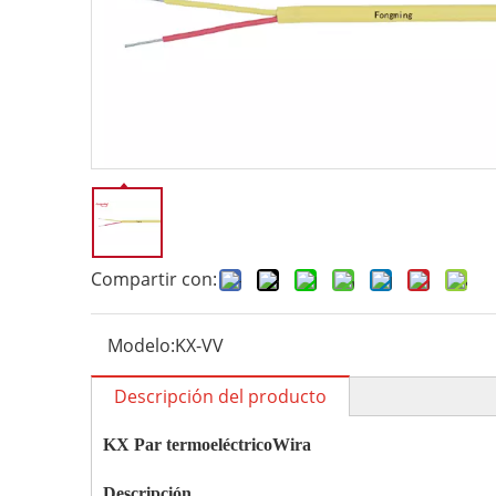
Compartir con:
Modelo:
KX-VV
Descripción del producto
KX
Par termoeléctrico
W
ira
Descripción