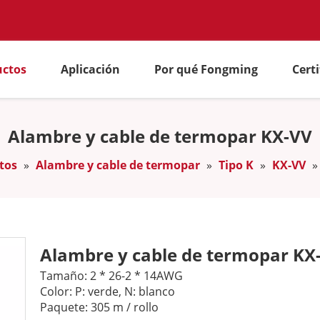
uctos
Aplicación
Por qué Fongming
Cert
Alambre y cable de termopar KX-VV
tos
»
Alambre y cable de termopar
»
Tipo K
»
KX-VV
Alambre y cable de termopar K
Tamaño: 2 * 26-2 * 14AWG
Color: P: verde, N: blanco
Paquete: 305 m / rollo