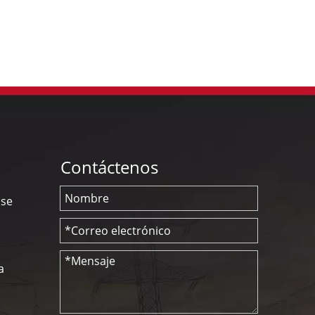
Contáctenos
nse
a