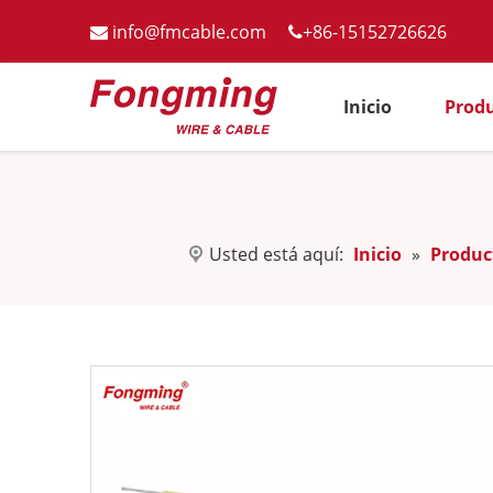
info@fmcable.com
+86-15152726626


Inicio
Prod
Usted está aquí:
Inicio
»
Produc