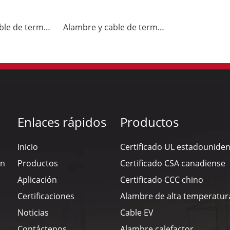
Alambre y cable de termopar JX-VV
Alambre y cable de termopar K-VV
Enlaces rápidos
Productos
Inicio
Certificado UL estadounide
en
Productos
Certificado CSA canadiense
Aplicación
Certificado CCC chino
Certificaciones
Alambre de alta temperatur
Noticias
Cable EV
Contáctenos
Alambre calefactor