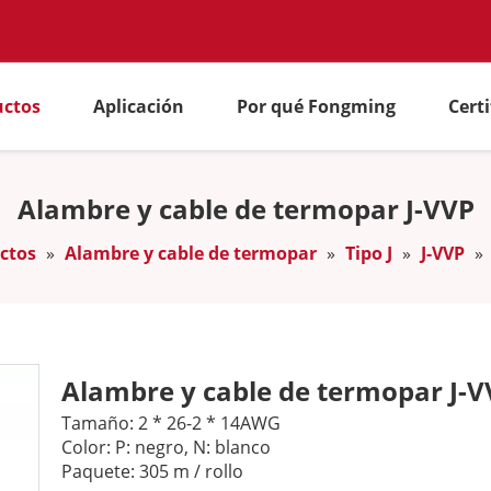
uctos
Aplicación
Por qué Fongming
Cert
Alambre y cable de termopar J-VVP
ctos
»
Alambre y cable de termopar
»
Tipo J
»
J-VVP
»
Alambre y cable de termopar J-
Tamaño: 2 * 26-2 * 14AWG
Color: P: negro, N: blanco
Paquete: 305 m / rollo