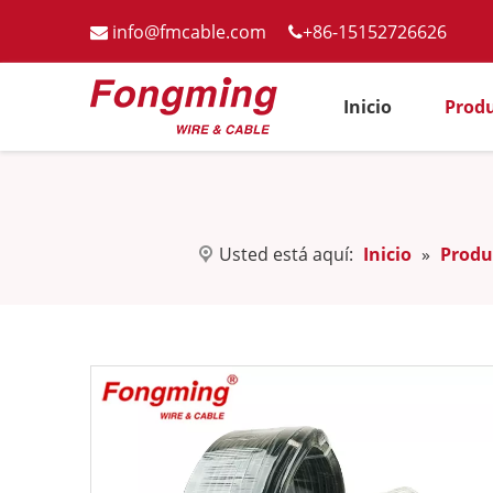
info@fmcable.com
+86-15152726626


Inicio
Prod
Usted está aquí:
Inicio
»
Produ