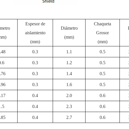
Espesor de
Chaqueta
metro
Diámetro
aislamiento
Grosor
mm)
(mm)
(mm)
(mm)
.48
0.3
1.1
0.5
0.6
0.3
1.2
0.5
.76
0.3
1.4
0.5
.96
0.3
1.6
0.5
.17
0.4
2.0
0.6
1.5
0.4
2.3
0.6
.85
0.4
2.7
0.6