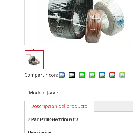
Compartir con:
Modelo:
J-VVP
Descripción del producto
J
Par termoeléctrico
W
ira
Descripción