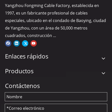
Yangzhou Fongming Cable Factory, establecida en
1997, es un fabricante profesional de cables
Cable de silicona flexible
especiales, ubicado en el condado de Baoying, ciudad
Alambre de fibra de vidrio de silicona
de Yangzhou, con un área de 50,000 metros
Alambre de fibra de vidrio de silicona 200C
cuadrados, construcción ...
Alambre de fibra de vidrio de silicona de 600 V
Enlaces rápidos
Cable de fibra de vidrio de silicona
Alambre de fibra de vidrio
Productos
Alambre de silicona
Contáctenos
Alambre de silicona 200C
Alambre de silicona flexible