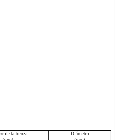
r de la trenza
Diámetro
(mm)
(mm)