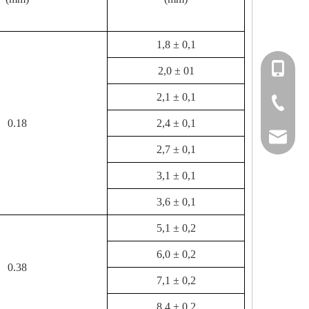
1,8 ± 0,1
+86-151
2,0 ± 01
2,1 ± 0,1
+86-514
0.18
2,4 ± 0,1
info@fm
2,7 ± 0,1
3,1 ± 0,1
3,6 ± 0,1
5,1 ± 0,2
6,0 ± 0,2
0.38
7,1 ± 0,2
8,4 ± 0,2