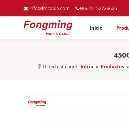
info@fmcable.com
+86-15152726626


Inicio
Prod
450C
Usted está aquí:
Inicio
»
Productos