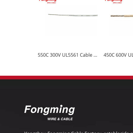
550C 300V UL5561 Cable de fibra de vidrio de mica