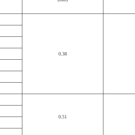
0.38
0.51