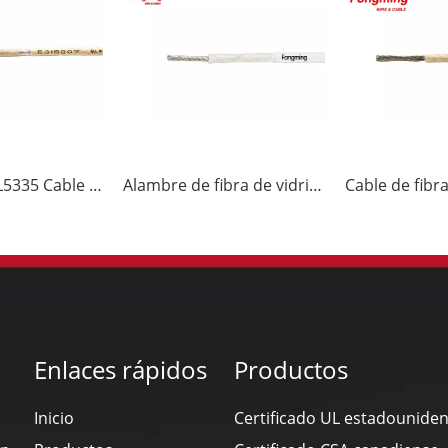
450C 600V UL5335 Cable de fibra de vidrio de mica
Alambre de fibra de vidrio de mica 450C 300V UL5334
Enlaces rápidos
Productos
Inicio
Certificado UL estadounide