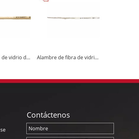
Cable de fibra de vidrio de mica 450C 600V UL5107
Alambre de fibra de vidrio de mica 450C 300V UL5360
Contáctenos
nse