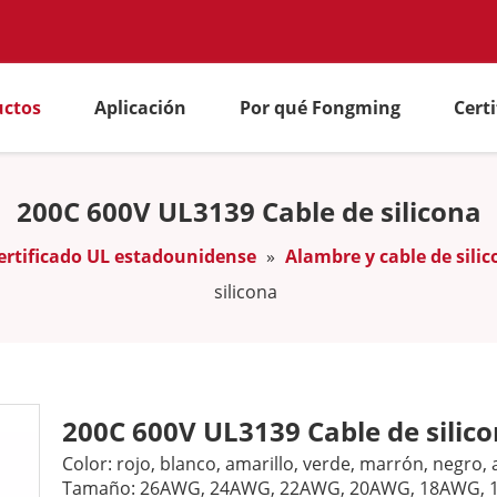
uctos
Aplicación
Por qué Fongming
Cert
200C 600V UL3139 Cable de silicona
ertificado UL estadounidense
»
Alambre y cable de sili
silicona
200C 600V UL3139 Cable de silic
Color: rojo, blanco, amarillo, verde, marrón, negro, a
Tamaño: 26AWG, 24AWG, 22AWG, 20AWG, 18AWG,