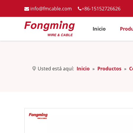
info@fmcable.com
+86-15152726626


Inicio
Prod
Usted está aquí:
Inicio
»
Productos
»
C