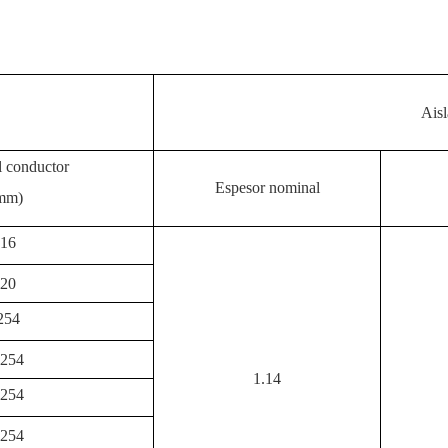
Ais
l conductor
Espesor nominal
mm)
,16
,20
,254
,254
1.14
,254
.254