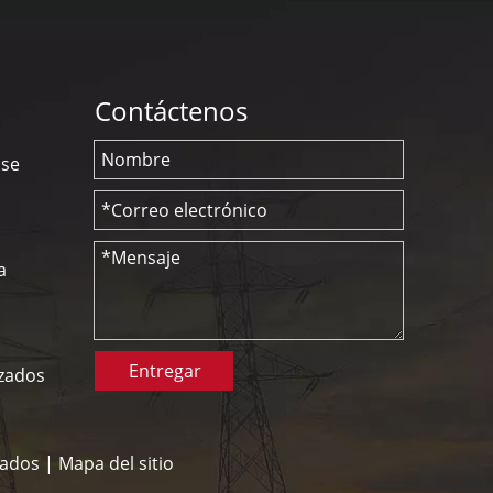
Contáctenos
nse
a
Entregar
izados
vados |
Mapa del sitio