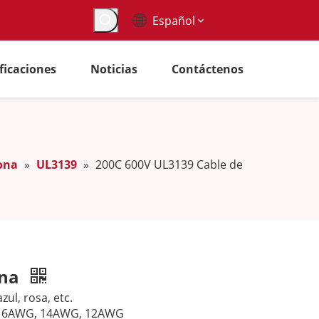
Español
ificaciones
Noticias
Contáctenos
cona
»
UL3139
»
200C 600V UL3139 Cable de
ona
zul, rosa, etc.
 16AWG, 14AWG, 12AWG