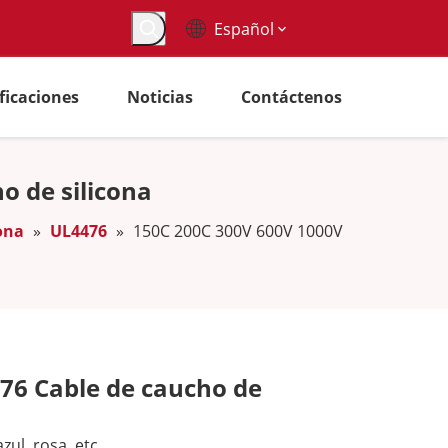
Español
ificaciones
Noticias
Contáctenos
o de silicona
ona
»
UL4476
»
150C 200C 300V 600V 1000V
76 Cable de caucho de
zul, rosa, etc.