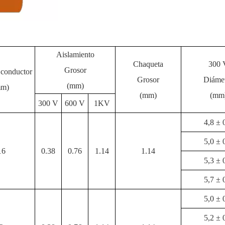
Aislamiento
Chaqueta
300 
Grosor
 conductor
Grosor
Diáme
(mm)
mm)
(mm)
(mm
300 V
600 V
1KV
4,8 ± 
5,0 ± 
16
0.38
0.76
1.14
1.14
5,3 ± 
5,7 ± 
5,0 ± 
5,2 ± 