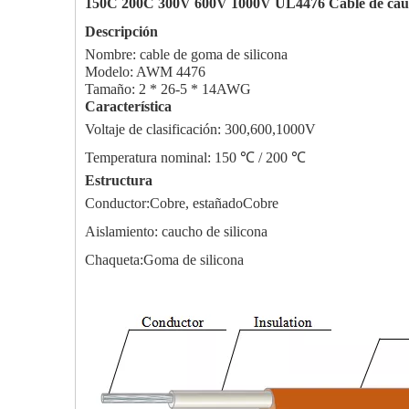
150C 200C 300V 600V 1000V UL4476 Cable de cauch
Descripción
Nombre: cable de goma de silicona
Modelo: AWM 4476
Tamaño: 2 * 26-5 * 14AWG
Característica
Voltaje de clasificación: 300,600,1000V
Temperatura nominal: 150 ℃ / 200 ℃
Estructura
Conductor:
Cobre, estañado
Cobre
Aislamiento: caucho de silicona
Chaqueta:
Goma de silicona